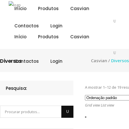
Início
Produtos
Casvian
Contactos
Login
Início
Produtos
Casvian
Diversos
Casvian
/
Diversos
Contactos
Login
A mostrar 1–12 de 19 res
Pesquisa:
Grid view
List view