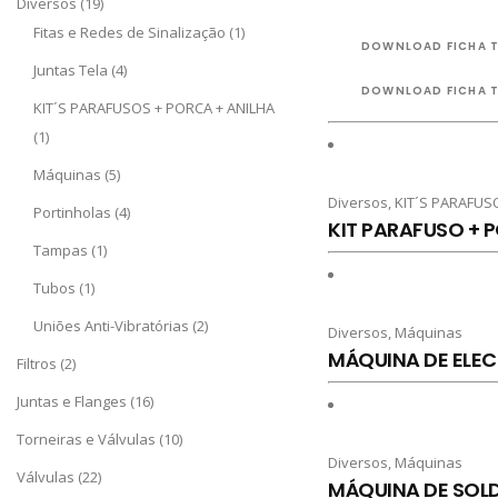
Diversos
(19)
Fitas e Redes de Sinalização
(1)
DOWNLOAD FICHA 
Juntas Tela
(4)
DOWNLOAD FICHA 
KIT´S PARAFUSOS + PORCA + ANILHA
(1)
Máquinas
(5)
Diversos
,
KIT´S PARAFUS
Portinholas
(4)
KIT PARAFUSO + 
Tampas
(1)
Tubos
(1)
Uniões Anti-Vibratórias
(2)
Diversos
,
Máquinas
MÁQUINA DE ELE
Filtros
(2)
Juntas e Flanges
(16)
Torneiras e Válvulas
(10)
Diversos
,
Máquinas
Válvulas
(22)
MÁQUINA DE SOL