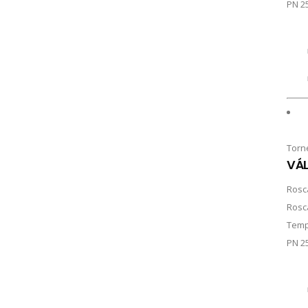
PN 2
Torn
VÁL
Rosc
Rosc
Temp
PN 2