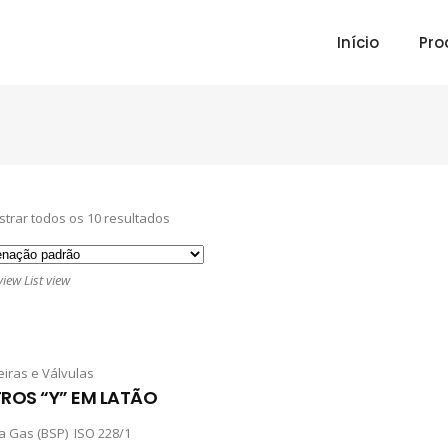
Início
Pro
strar todos os 10 resultados
view
List view
eiras e Válvulas
TROS “Y” EM LATÃO
a Gas (BSP) ISO 228/1