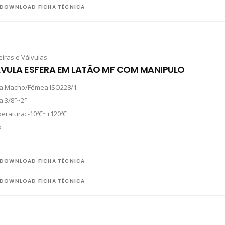
DOWNLOAD FICHA TÉCNICA
eiras e Válvulas
VULA ESFERA EM LATÃO MF COM MANIPULO
a Macho/Fêmea ISO228/1
a 3/8″~2″
eratura: -10ºC~+120ºC
5
DOWNLOAD FICHA TÉCNICA
DOWNLOAD FICHA TÉCNICA