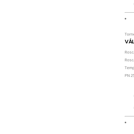
Torn
VÁL
Rosc
Rosc
Temp
PN 2