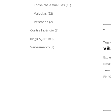
Torneiras e Válvulas
(10)
Válvulas
(22)
Ventosas
(2)
Contra Incêndio
(2)
Rega & Jardim
(2)
Torn
Saneamento
(3)
VÁ
Extr
Rosc
Temp
PN40