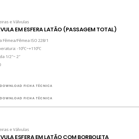
eiras e Válvulas
VULA EM ESFERA LATÃO (PASSAGEM TOTAL)
a Fêmea/Fêmea ISO 228/1
eratura: -10ºC~+110ºC
da 1/2″~ 2″
0
DOWNLOAD FICHA TÉCNICA
DOWNLOAD FICHA TÉCNICA
eiras e Válvulas
VULA ESFERA EM LATÃO COM BORBOLETA