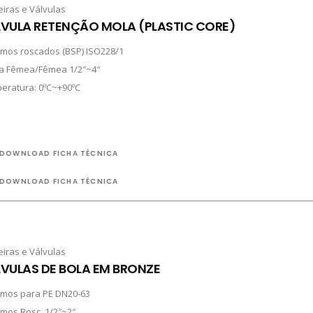
eiras e Válvulas
VULA RETENÇÃO MOLA (PLASTIC CORE)
emos roscados (BSP) ISO228/1
a Fêmea/Fêmea 1/2″~4″
eratura: 0ºC~+90ºC
DOWNLOAD FICHA TÉCNICA
DOWNLOAD FICHA TÉCNICA
eiras e Válvulas
VULAS DE BOLA EM BRONZE
emos para PE DN20-63
emos Rosc. 1/2″~2″