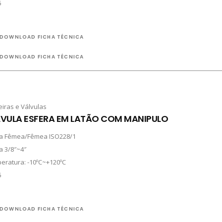
5
DOWNLOAD FICHA TÉCNICA
DOWNLOAD FICHA TÉCNICA
eiras e Válvulas
VULA ESFERA EM LATÃO COM MANIPULO
a Fêmea/Fêmea ISO228/1
a 3/8″~4″
eratura: -10ºC~+120ºC
5
DOWNLOAD FICHA TÉCNICA