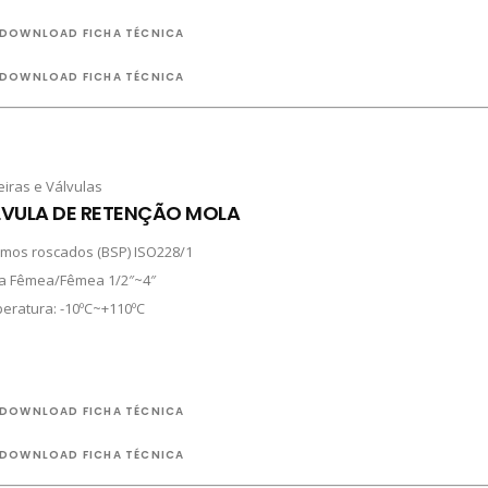
DOWNLOAD FICHA TÉCNICA
DOWNLOAD FICHA TÉCNICA
eiras e Válvulas
LVULA DE RETENÇÃO MOLA
emos roscados (BSP) ISO228/1
a Fêmea/Fêmea 1/2″~4″
eratura: -10ºC~+110ºC
DOWNLOAD FICHA TÉCNICA
DOWNLOAD FICHA TÉCNICA