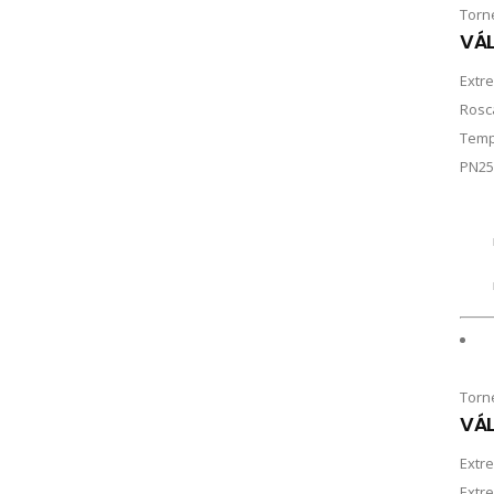
Torn
VÁL
Extr
Rosc
Temp
PN25
Torn
VÁL
Extr
Extr