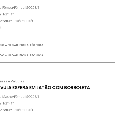
a Fêmea/Fêmea ISO228/1
a 1/2″~1″
eratura: -10ºC~+120ºC
5
DOWNLOAD FICHA TÉCNICA
DOWNLOAD FICHA TÉCNICA
eiras e Válvulas
VULA ESFERA EM LATÃO COM BORBOLETA
a Macho/Fêmea ISO228/1
a 1/2″~1″
eratura: -10ºC~+120ºC