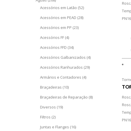
Águas
(268)
Rosc
Acessórios em Latão
(52)
Temp
Acessórios em PEAD
(28)
PN16
Acessórios em PP
(23)
Acessórios FF
(4)
Acessórios FFD
(34)
Acessórios Galbanizados
(4)
Acessórios Ranhurados
(29)
Armários e Contadores
(4)
Torn
TOR
Braçadeiras
(10)
Braçadeiras de Reparação
(8)
Rosc
Rosc
Diversos
(19)
Temp
Filtros
(2)
PN16
Juntas e Flanges
(16)