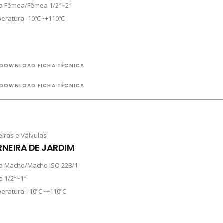
a Fêmea/Fêmea 1/2″~2″
eratura -10ºC~+110ºC
DOWNLOAD FICHA TÉCNICA
DOWNLOAD FICHA TÉCNICA
eiras e Válvulas
NEIRA DE JARDIM
a Macho/Macho ISO 228/1
a 1/2″~1″
eratura: -10ºC~+110ºC