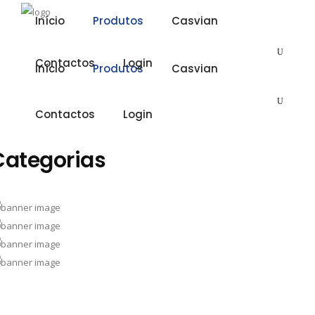
Início
Produtos
Casvian
Contactos
Login
Início
Produtos
Casvian
Contactos
Login
Categorias