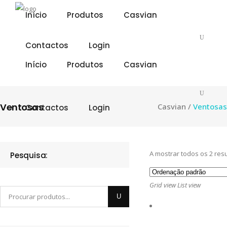
Início
Produtos
Casvian
Contactos
Login
Início
Produtos
Casvian
Ventosas
Casvian
/
Ventosas
Contactos
Login
A mostrar todos os 2 res
Pesquisa:
Grid view
List view